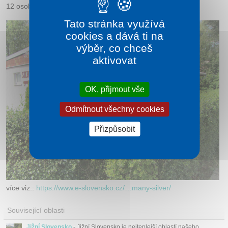
12 osob.
Tato stránka využívá
cookies a dává ti na
výběr, co chceš
aktivovat
OK, přijmout vše
Odmítnout všechny cookies
Přizpůsobit
více viz.:
https://www.e-slovensko.cz/…many-silver/
Související oblasti
Jižní Slovensko
- Jižní Slovensko je nejteplejší oblastí našeho