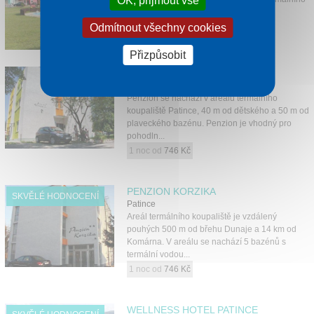
OK, přijmout vše
koupaliště Patince.
Odmítnout všechny cookies
1 noc od
685 Kč
Přizpůsobit
PENZION BONAPARTE
Patince
Penzion se nachází v areálu termálního
koupaliště Patince, 40 m od dětského a 50 m od
plaveckého bazénu. Penzion je vhodný pro
pohodln...
1 noc od
746 Kč
PENZION KORZIKA
SKVĚLÉ HODNOCENÍ
Patince
Areál termálního koupaliště je vzdálený
pouhých 500 m od břehu Dunaje a 14 km od
Komárna. V areálu se nachází 5 bazénů s
termální vodou...
1 noc od
746 Kč
WELLNESS HOTEL PATINCE