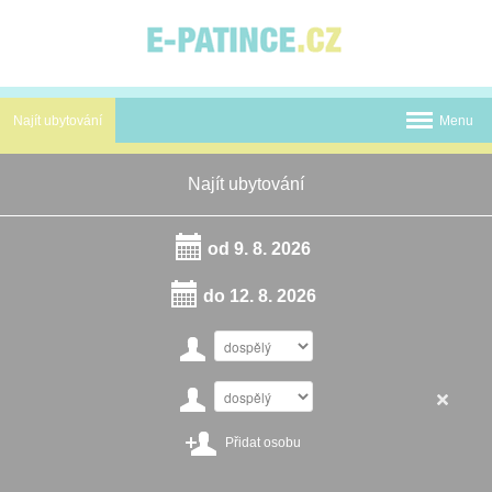
Panel pro správu cookies
Najít ubytování
Menu
Termální koupaliště
Najít ubytování
Novinky
od
9. 8. 2026
Atrakce
do
12. 8. 2026
Mapa
O nás
Kontakt
Přidat osobu