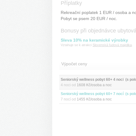
Příplatky
Rekreační poplatek 1 EUR / osoba a no
Pobyt se psem 20 EUR / noc.
Bonusy při objednávce ubytov
Sleva 10% na keramické výrobky
Vztahuje se k atrakci
Slovenská ľudová majolika
.
Výpočet ceny
Seniorský wellness pobyt 60+ 4 noci  (s pol
4 noci od
1608 Kč/osoba a noc
Seniorský wellness pobyt 60+ 7 nocí  (s pol
7 nocí od
1455 Kč/osoba a noc