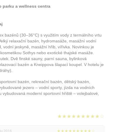
 parku a wellness centra
aj
ex bazénů (30–36°C) s využitím vody z termálního vrtu
 Velký relaxační bazén, hydromasáže, masážní vodní
, vodní jeskyně, masážní hřib, vířivka. Novinkou je
s kosmetikou Sothys nebo exotické thajské masáže.
tek. Dvě finské sauny, parní sauna, bylinková
lazovací bazén a Kneippova šlapací koupel. V hotelu je
dráhy).
sportovní bazén, rekreační bazén, dětský bazén,
vybudované jezero – vodní sporty, jízda na vodních
ou vybudovaná moderní sportovní hřiště – volejbalové,
★★★★★★★★★☆
★★★★★★★★★☆
adu 2016