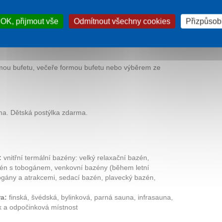
 koupel
TV na pokoji
ní k internetu
OK, přijmout vše
Odmítnout všechny cookies
Přizpůsobi
konference
.
mou bufetu, večeře formou bufetu nebo výběrem ze
rma. Dětská postýlka zdarma.
:
vnitřní termální bazény: velký relaxační bazén,
zén s tobogánem, venkovní bazény (během letní
gány a atrakcemi, sedací bazén, plavecký bazén,
a:
finská, švédská, bylinková, parná sauna, infrasauna,
ax a odpočinková místnost