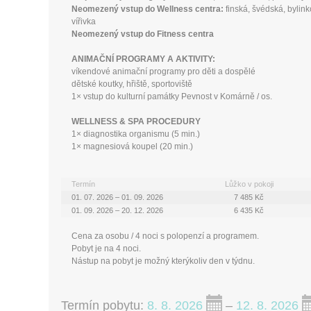
Neomezený vstup do Wellness centra:
finská, švédská, bylink
vířivka
Neomezený vstup do Fitness centra
ANIMAČNÍ PROGRAMY A AKTIVITY:
víkendové animační programy pro děti a dospělé
dětské koutky, hřiště, sportoviště
1× vstup do kulturní památky Pevnost v Komárně / os.
WELLNESS & SPA PROCEDURY
1× diagnostika organismu (5 min.)
1× magnesiová koupel (20 min.)
Termín
Lůžko v pokoji
01. 07. 2026 – 01. 09. 2026
7 485 Kč
01. 09. 2026 – 20. 12. 2026
6 435 Kč
Cena za osobu / 4 noci s polopenzí a programem.
Pobyt je na 4 noci.
Nástup na pobyt je možný kterýkoliv den v týdnu.
Termín pobytu:
8. 8. 2026
–
12. 8. 2026