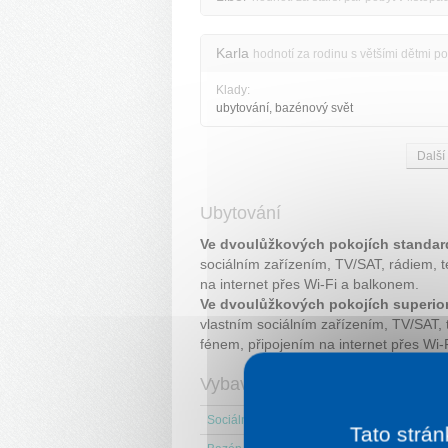
Karla
hodnotí za rodinu s většími dětmi po
Klady:
ubytování, bazénový svět
Další
Ubytování
Ve dvoulůžkových pokojích standar
sociálním zařízením, TV/SAT, rádiem, t
na internet přes Wi-Fi a balkonem.
Ve dvoulůžkových pokojích superio
vlastním sociálním zařízením, TV/SAT,
fénem, připojením na internet přes Wi-
Vybavení
Sociální zařízení na pokoji
Sauna
Tato strán