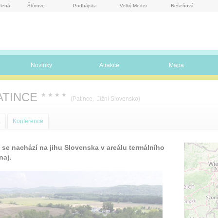
lená
Štúrovo
Podhájska
Velký Meder
Bešeňová
Novinky
Atrakce
Mapa
ATINCE
★
★
★
★
(Patince, Jižní Slovensko)
a
Konference
e nachází na jihu Slovenska v areálu termálního
na).