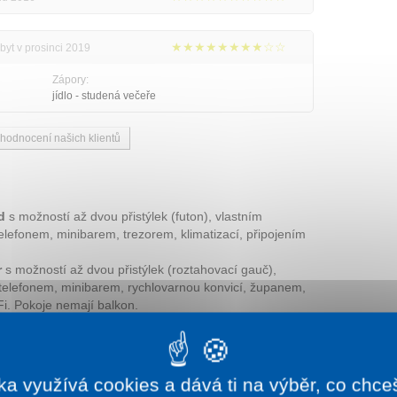
★★★★★★★★☆☆
byt v prosinci 2019
Zápory:
jídlo - studená večeře
 hodnocení našich klientů
d
s možností až dvou přistýlek (futon), vlastním
elefonem, minibarem, trezorem, klimatizací, připojením
r
s možností až dvou přistýlek (roztahovací gauč),
 telefonem, minibarem, rychlovarnou konvicí, županem,
Fi. Pokoje nemají balkon.
Bazén vnitřní
ka využívá cookies a dává ti na výběr, co chce