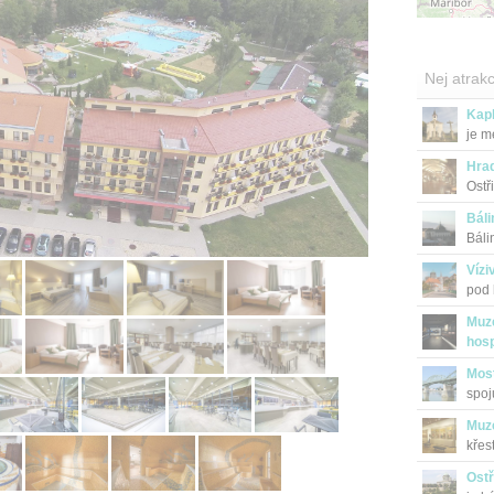
Nej atrakc
Kap
je m
Hra
Ostř
Bál
Báli
Vízi
pod 
Muze
hos
Most
spoj
Muz
křes
Ost