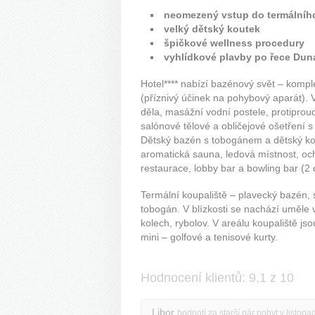
neomezený vstup do termálního
velký dětský koutek
špičkové wellness procedury
vyhlídkové plavby po řece Dun
Hotel**** nabízí bazénový svět – kompl
(příznivý účinek na pohybový aparát).
děla, masážní vodní postele, protiproud
salónové tělové a obličejové ošetření 
Dětský bazén s tobogánem a dětský kou
aromatická sauna, ledová místnost, och
restaurace, lobby bar a bowling bar (2 
Termální koupaliště – plavecký bazén, 
tobogán. V blízkosti se nachází uměle 
kolech, rybolov. V areálu koupaliště js
mini – golfové a tenisové kurty.
Hodnocení klientů: 9,1 z 10
Libor
hodnotí za starší pár pobyt v listop