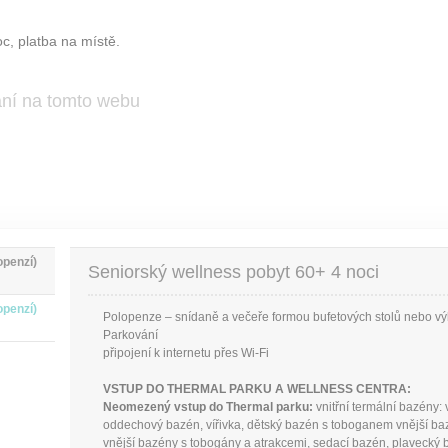
c, platba na místě.
ání na tomto webu
openzí)
Seniorský wellness pobyt 60+ 4 noci
openzí)
Polopenze – snídaně a večeře formou bufetových stolů nebo 
Parkování
připojení k internetu přes Wi-Fi
VSTUP DO THERMAL PARKU A WELLNESS CENTRA:
Neomezený vstup do Thermal parku:
vnitřní termální bazény: 
oddechový bazén, vířivka, dětský bazén s toboganem vnější baz
vnější bazény s tobogány a atrakcemi, sedací bazén, plavecký 