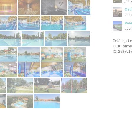
je b
Ostř
bazi
Pev
pevn
Pořádající c
DCK Rekrea 
IČ: 253791