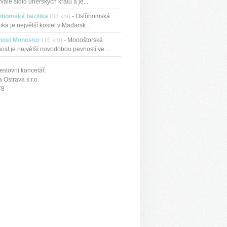
ývalé sídlo uherských králů a je...
ihomská bazilika
(33 km)
- Ostřihomská
lika je největší kostel v Maďarsk...
nost Monostor
(16 km)
- Monoštorská
ost je největší novodobou pevností ve ...
estovní kancelář:
Ostrava s.r.o.
78