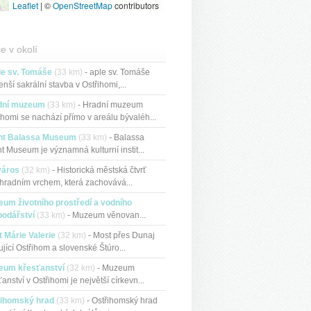
Leaflet
|
©
OpenStreetMap
contributors
e v okolí
le sv. Tomáše
(33 km)
- aple sv. Tomáše
enší sakrální stavba v Ostřihomi,...
dní muzeum
(33 km)
- Hradní muzeum
ihomi se nachází přímo v areálu bývaléh...
int Balassa Museum
(33 km)
- Balassa
nt Museum je významná kulturní instit...
város
(32 km)
- Historická městská čtvrť
hradním vrchem, která zachovává...
um životního prostředí a vodního
podářství
(33 km)
- Muzeum věnovan...
 Márie Valerie
(32 km)
- Most přes Dunaj
ující Ostřihom a slovenské Štúro...
eum křesťanství
(32 km)
- Muzeum
ťanství v Ostřihomi je největší církevn...
řihomský hrad
(33 km)
- Ostřihomský hrad