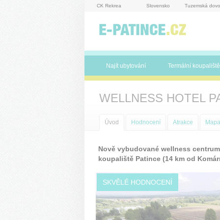
Panel pro správu cookies
CK Rekrea
Slovensko
Tuzemská dovo
Najít ubytování
Termální koupaliště
WELLNESS HOTEL P
Úvod
Hodnocení
Atrakce
Map
Nově vybudované wellness centrum s
koupaliště Patince (14 km od Komár
SKVĚLÉ HODNOCENÍ