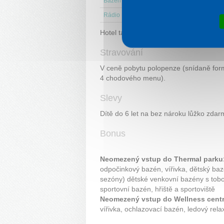
Bazén venkovní
Vířivá
Rádio
Připoje
Hotel také nabízí služby pro
skupiny a 
Stravování
V ceně pobytu polopenze (snídaně for
4 chodového menu).
Slevy
Dítě do 6 let na bez nároku lůžko zda
Bonus
Neomezený vstup do Thermal parku
odpočinkový bazén, vířivka, dětský ba
sezóny) dětské venkovní bazény s tobo
sportovní bazén, hřiště a sportoviště
Neomezený vstup do Wellness centr
vířivka, ochlazovací bazén, ledový rel