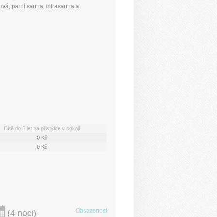
ová, parní sauna, infrasauna a
Dítě do 6 let na přistýlce v pokoji
0 Kč
0 Kč
Obsazenost
(
4 noci
)