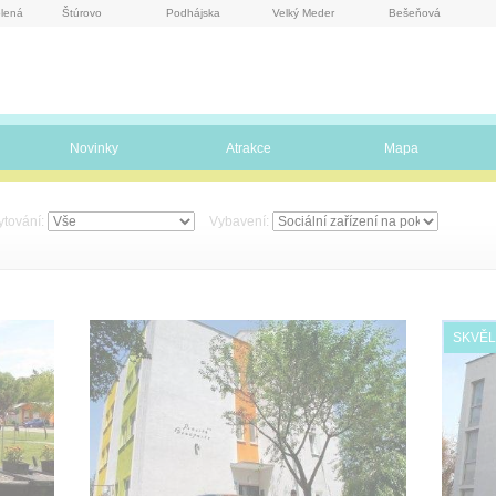
lená
Štúrovo
Podhájska
Velký Meder
Bešeňová
Novinky
Atrakce
Mapa
ytování:
Vybavení:
SKVĚL