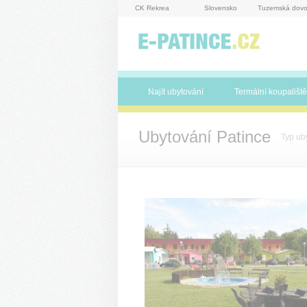
Panel pro správu cookies
CK Rekrea
Slovensko
Tuzemská dovo
Najít ubytování
Termální koupaliště
Ubytování Patince
Typ ub