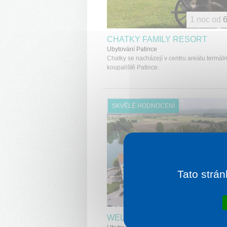
1 noc od
6
CHATKY FAMILY RESORT
Ubytování Patince
Chatky se nacházejí v centru areálu termál
koupaliště Patince.
SKVĚLÉ HODNOCENÍ
Tato strán
1 noc od
1 
WELLNESS HOTEL PATINCE