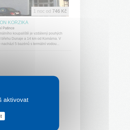
1 noc od
746 Kč
ON KORZIKA
í Patince
rmálního koupaliště je vzdálený pouhých
 břehu Dunaje a 14 km od Komárna. V
e nachází 5 bazénů s termální vodou...
š aktivovat
t