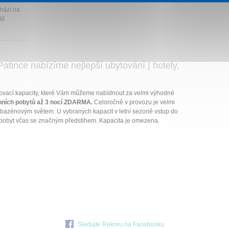
hází na
tě
Patince nabízíme nejlepší ubytování | hotely,
ovací kapacity, které Vám můžeme nabídnout za velmi výhodné
nních pobytů až 3 nocí ZDARMA.
Celoročně v provozu je velmi
 bazénovým světem. U vybraných kapacit v letní sezoně vstup do
pobyt včas se značným předstihem. Kapacita je omezena.
Sledujte Rekreu na Facebooku