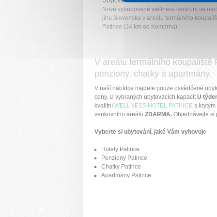
Ubytování Patince
Nově vybudované wellness centrum se nac
jihu Slovenska v areálu termálního koupališ
Patince (14 km od Komárna).
V areálu termálního koupaliště 
penziony, chatky a apartmány.
V naší nabídce najdete pouze osvědčené ubyt
ceny. U vybraných ubytovacích kapacit
U týde
kvalitní
WELLNESS HOTEL PATINCE
s krytým
venkovního areálu
ZDARMA.
Objednávejte si 
Vyberte si ubytování, jaké Vám vyhovuje
Hotely Patince
Penziony Patince
Chatky Patince
Apartmány Patince