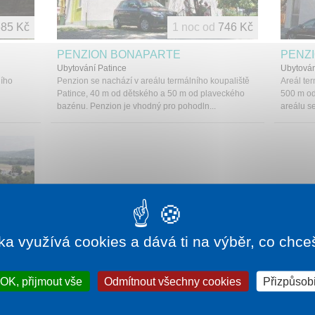
85 Kč
1 noc od
746 Kč
PENZION BONAPARTE
PENZI
Ubytování Patince
Ubytován
ního
Penzion se nachází v areálu termálního koupaliště
Areál te
Patince, 40 m od dětského a 50 m od plaveckého
500 m od
bazénu. Penzion je vhodný pro pohodln...
areálu s
ka využívá cookies a dává ti na výběr, co chce
455 Kč
OK, přijmout vše
Odmítnout všechny cookies
Přizpůsobi