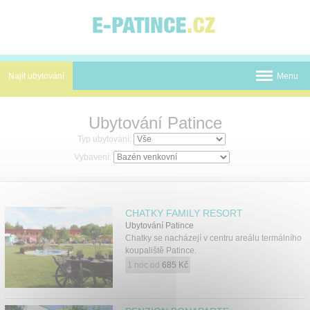
Panel pro správu cookies
Najít ubytování
Menu
Termální koupaliště
Ubytování Patince
Novinky
Typ ubytování:
Vybavení:
Atrakce
Mapa
CHATKY FAMILY RESORT
O nás
Ubytování Patince
Chatky se nacházejí v centru areálu termálního
koupaliště Patince.
Kontakt
1 noc od
685 Kč