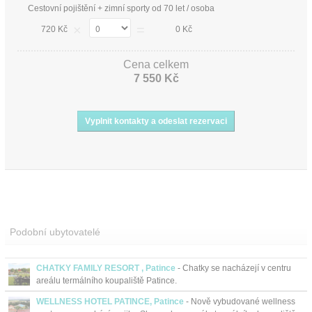
Cestovní pojištění + zimní sporty od 70 let / osoba
×
=
720 Kč
0 Kč
Cena celkem
7 550 Kč
Podobní ubytovatelé
CHATKY FAMILY RESORT , Patince
- Chatky se nacházejí v centru
areálu termálního koupaliště Patince.
WELLNESS HOTEL PATINCE, Patince
- Nově vybudované wellness