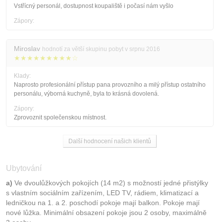
Vstřícný personál, dostupnost koupaliště i počasí nám vyšlo
Zápory:
Miroslav
hodnotí za větší skupinu pobyt v srpnu 2016
★★★★★★★★★☆
Klady:
Naprosto profesionální přístup pana provozního a milý přístup ostatního
personálu, výborná kuchyně, byla to krásná dovolená.
Zápory:
Zprovoznit společenskou místnost.
Další hodnocení našich klientů
Ubytování
a)
Ve dvoulůžkových pokojích (14 m2) s možností jedné přistýlky
s vlastním sociálním zařízením, LED TV, rádiem, klimatizací a
ledničkou na 1. a 2. poschodí pokoje mají balkon. Pokoje mají
nové lůžka. Minimální obsazení pokoje jsou 2 osoby, maximálně