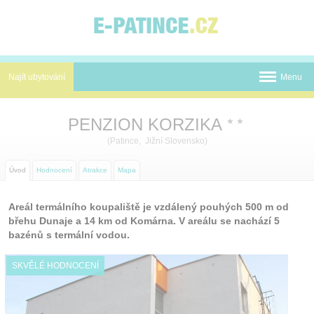
Panel pro správu cookies
Najít ubytování
Menu
Termální koupaliště
PENZION KORZIKA
★
★
Novinky
(Patince, Jižní Slovensko)
Atrakce
Úvod
Hodnocení
Atrakce
Mapa
Mapa
Areál termálního koupaliště je vzdálený pouhých 500 m od
břehu Dunaje a 14 km od Komárna. V areálu se nachází 5
O nás
bazénů s termální vodou.
Kontakt
SKVĚLÉ HODNOCENÍ