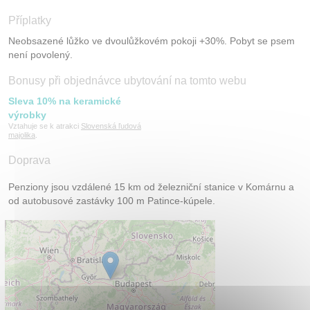
Příplatky
Neobsazené lůžko ve dvoulůžkovém pokoji +30%. Pobyt se psem
není povolený.
Bonusy při objednávce ubytování na tomto webu
Sleva 10% na keramické
výrobky
Vztahuje se k atrakci
Slovenská ľudová
majolika
.
Doprava
Penziony jsou vzdálené 15 km od železniční stanice v Komárnu a
od autobusové zastávky 100 m Patince-kúpele.