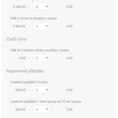
×
=
5 280 Kč
0 Kč
Dítě 2-10 let na přistýlce v pokoji
×
=
3 960 Kč
0 Kč
Další ceny
Dítě do 2 let bez nároku na lůžko / osoba
×
=
0 Kč
0 Kč
Nepovinné příplatky
Cestovní pojištění / osoba
×
=
560 Kč
0 Kč
Cestovní pojištění + zimní sporty do 70 let / osoba
×
=
600 Kč
0 Kč