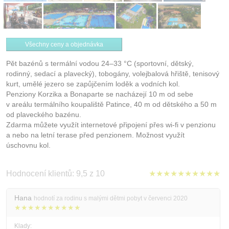
Všechny ceny a objednávka
Pět bazénů s termální vodou 24–33 °C (sportovní, dětský,
rodinný, sedací a plavecký), tobogány, volejbalová hřiště, tenisový
kurt, umělé jezero se zapůjčením loděk a vodních kol.
Penziony Korzika a Bonaparte se nacházejí 10 m od sebe
v areálu termálního koupaliště Patince, 40 m od dětského a 50 m
od plaveckého bazénu.
Zdarma můžete využít internetové připojení přes wi-fi v penzionu
a nebo na letní terase před penzionem. Možnost využít
úschovnu kol.
Hodnocení klientů: 9,5 z 10
★★★★★★★★★★
Hana
hodnotí za rodinu s malými dětmi pobyt v červenci 2020
★★★★★★★★★★
Klady: