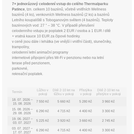
7× jednorázový celodenní vstup do celého Thermalparku
Patince
, tzn. celkem 10 bazénů, včetně vnitřních Wellness
bazénů (4 ks), venkovních Wellness bazénů (2 ks) a bazénů
Letního koupaliště s Toboganovým světem (4 bazénů). Teploty
bazénových vod: 27 ° – 38 °C. V případě přerušení
celodenního vstupu je poplatek 2 EUR / osoba a 1 EUR / dítě
+ vratná kauce 10 EUR za čipové hodinky.
v ceně jsou dále i lehátka (ve vnější i vnitřní části), slunečníky,
trampolíny,
celodenní letní animační programy
internetové připojení přes Wi-Fi v penzionu nebo na letní
terase před penzionem,
parkovné,
rekreační poplatek.
Lůžko v
Dítě 2-10 let na
Přistýlka
Dítě 2-10 let na
Termín
pokoji
lůžku v pokoji
v pokoji
přistýlce v pokoji
18. 07. 2026 –
7 550 Kč
5 660 Kč
5 280 Kč
3 960 Kč
15. 08. 2026
15. 08. 2026 –
6 290 Kč
4 715 Kč
4 400 Kč
3 300 Kč
29. 08. 2026
19. 06. 2027 –
5 225 Kč
3 920 Kč
3 660 Kč
2 745 Kč
03. 07. 2027
03. 07. 2027 –
6 290 Kč
4 715 Kč
4 400 Kč
3 300 Kč
17. 07. 2027