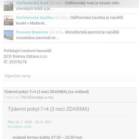
Ostřihomský hrad
(32 km)
- Ostřihomský hrad je bývalé sídlo
uherských králů a je...
Ostřihomská bazilika
(32 km)
- Ostřihomská bazilika je největší
kostel v Maďarsk...
Pevnost Monostor
(16 km)
- Monoštorská pevnost je největší
novodobou pevností ve ...
Pořádající cestovní kancelář:
DCK Rekrea Ostrava s.r.o.
IČ: 25379178
Výpočet ceny
Týdenní pobyt 7=4 (3 noci ZDARMA) (se snídaní)
7 nocí od
746 Kč/osoba a noc
Týdenní pobyt 7=4 (3 noci ZDARMA)
Platí 18. 7. 2026 - 28. 8. 2027
Kompletní ceník
snídaně formou bufetu 07:30 – 10:30 hod.