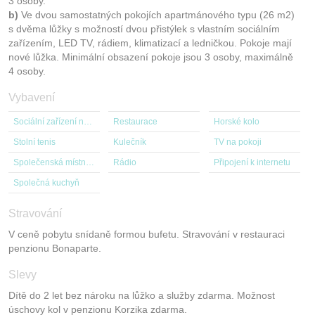
3 osoby.
b)
Ve dvou samostatných pokojích apartmánového typu (26 m2)
s dvěma lůžky s možností dvou přistýlek s vlastním sociálním
zařízením, LED TV, rádiem, klimatizací a ledničkou. Pokoje mají
nové lůžka. Minimální obsazení pokoje jsou 3 osoby, maximálně
4 osoby.
Vybavení
Sociální zařízení na pokoji
Restaurace
Horské kolo
Stolní tenis
Kulečník
TV na pokoji
Společenská místnost s TV
Rádio
Připojení k internetu
Společná kuchyň
Stravování
V ceně pobytu snídaně formou bufetu. Stravování v restauraci
penzionu Bonaparte.
Slevy
Dítě do 2 let bez nároku na lůžko a služby zdarma. Možnost
úschovy kol v penzionu Korzika zdarma.