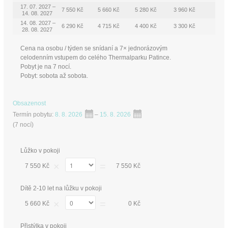
17. 07. 2027 –
7 550 Kč
5 660 Kč
5 280 Kč
3 960 Kč
14. 08. 2027
14. 08. 2027 –
6 290 Kč
4 715 Kč
4 400 Kč
3 300 Kč
28. 08. 2027
Cena na osobu / týden se snídaní a 7× jednorázovým
celodenním vstupem do celého Thermalparku Patince.
Pobyt je na 7 nocí.
Pobyt: sobota až sobota.
Obsazenost
Termín pobytu:
8. 8. 2026
–
15. 8. 2026
(
7 nocí
)
Lůžko v pokoji
×
=
7 550 Kč
7 550 Kč
Dítě 2-10 let na lůžku v pokoji
×
=
5 660 Kč
0 Kč
Přistýlka v pokoji