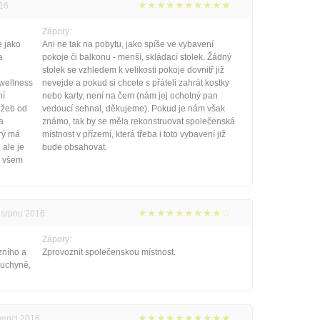
★★★★★★★★★★
016
Zápory:
e jako
Ani ne tak na pobytu, jako spíše ve vybavení
a
pokoje či balkonu - menší, skládací stolek. Žádný
stolek se vzhledem k velikosti pokoje dovnitř již
 wellness
nevejde a pokud si chcete s přáteli zahrát kostky
ní
nebo karty, není na čem (nám jej ochotný pan
užeb od
vedoucí sehnal, děkujeme). Pokud je nám však
a
známo, tak by se měla rekonstruovat společenská
erý má
místnost v přízemí, která třeba i toto vybavení již
 ale je
bude obsahovat.
e všem
★★★★★★★★★☆
v srpnu 2016
Zápory:
zního a
Zprovoznit společenskou místnost.
kuchyně,
★★★★★★★★★★
rvenci 2016