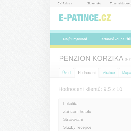
Panel pro správu cookies
CK Rekrea
Slovensko
Tuzemská dovo
Najít ubytování
Termální koupaliště
PENZION KORZIKA
(Pa
Úvod
Hodnocení
Atrakce
Map
Hodnocení klientů: 9,5 z 10
Lokalita
Zařízení hotelu
Stravování
Služby recepce