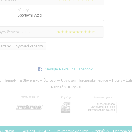
Zápory:
Sportovní vyžití
★★★★★★★★★☆
byt v červenci 2015
 stránku ubytovací kapacity
Sledujte Rekreu na Facebooku
cí:
Termály na Slovensku
–
Štúrovo
—
Ubytování Turčianské Teplice
–
Hotely v Luh
Partneři:
CK Rywal
Pobyty realizuje
Pojišťuje
Spolupracujeme
 Ostrava
– T +420 596 122 427 – E
rekrea@
rekrea.info
– (
Podmínky
–
Ochrana os