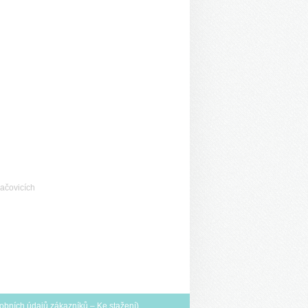
ačovicích
obních údajů zákazníků
–
Ke stažení
)