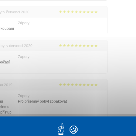
★★★★★★★★★★
yt v červenci 2020
Zápory:
i koupání
★★★★★★★★★★
obyt v červenci 2020
Zápory:
počasí
★★★★★★★★★★
pnu 2019
Zápory:
mu
Pro příjemný pobyt zopakovat
celému
 přístup
ojeni-
ěkuji za
 Rekrea