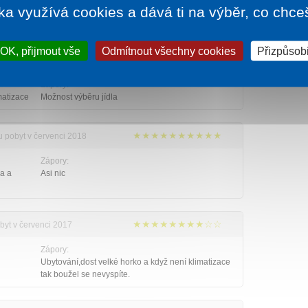
 Fízek
ka využívá cookies a dává ti na výběr, co chce
OK, přijmout vše
Odmítnout všechny cookies
Přizpůsobi
★★★★★★★★☆☆
u 2019
Zápory:
matizace
Možnost výběru jídla
★★★★★★★★★★
u pobyt v červenci 2018
Zápory:
va a
Asi nic
★★★★★★★★☆☆
obyt v červenci 2017
Zápory:
Ubytování,dost velké horko a když není klimatizace
tak boužel se nevyspíte.