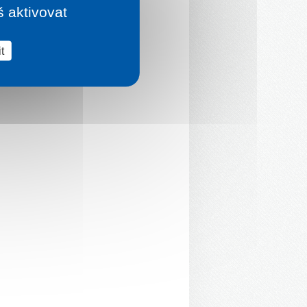
š aktivovat
t