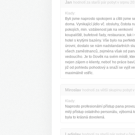
Jan
hodnotí za starší pár pobyt v srpnu 2
Klady:
Byli jsme naprosto spokojeni a cítili jsme s
doma. Vynikající jídlo vč. obsluhy, čistota n
pokojích, min. vzdálenost jak na venkovní
koupaliště, bufetové řady, restaurace, tak i
hotel s krytými bazény. Vše bylo na perfekt
úrovni, dostalo se nám nadstandartních sl
všech zaměstnanců, zejména však od pan
vedoucího. Je to člověk na svém místě, kt
nejen zájem o klienty, neboť ho práce baví,
již od pohledu pohodový a snaží se vyjít v
maximálně vstříc.
Miroslav
hodnotí za větší skupinu pobyt 
Klady:
Naprosto profesionální přístup pana provo
milý přístup ostatního personálu, výborná 
byla to krásná dovolená.
Ladislav
hodnotí za starší pár pobyt v če