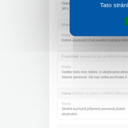
Ostrava za doporučení. Dr.Vajda z Ostravy
Tato strán
Jiří z Města Albrechtice
Marie
hodnotí za starší pár pobyt v červn
Klady:
Dobré ubytování,čisté,kvalitní matrace+kli
František
hodnotí za pár ve středním věk
Klady:
Vsetko bolo moc dobre, ci ubytovanie,stra
hlavne personal. Od nas velka pochvala.A
Irena
hodnotí za rodinu s většími dětmi p
Klady:
Skvělá kuchyně,příjemný personál,dobré
ubytování.