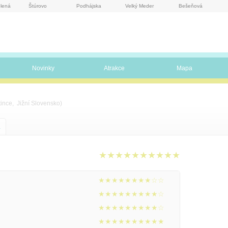
lená
Štúrovo
Podhájska
Velký Meder
Bešeňová
Novinky
Atrakce
Mapa
tince, Jižní Slovensko)
a
★★★★★★★★★★
★★★★★★★★☆☆
★★★★★★★★★☆
★★★★★★★★★☆
★★★★★★★★★★