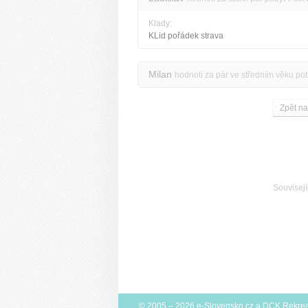
Klady:
KLid pořádek strava
Milan
hodnotí za pár ve středním věku po
Zpět na
Souvisejí
© 2005 – 2026
e-Slovensko.cz
a
DCK Rekrea