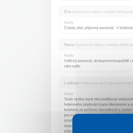
Eva
hodnotí za rodinu s malými dětmi pob
Klady:
Čistota, klid, příjemný personál . V blízkost
Hana
hodnotí za rodinu s malými dětmi p
Klady:
Vstřícný personál, dostupnost koupaliště i 
nám vyšlo
Ladislav
hodnotí za starší pár pobyt v sr
Klady:
Touto cestou bych rád poděkoval vedoucí
hotelového ubytování panu Menzesovi a 
kolektivu za pečlivou starostlivost a osobní
pro naše pohodlí a spokojenost.Příjemné
prostředí,výborné jídlo.Byli jsme moc spok
doporučuji a budeme se tam rádi vracet. D
příjemnou dovolenou i cestovní kanceláři