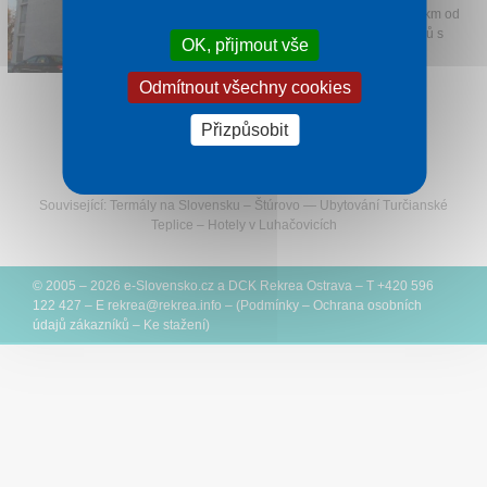
pouhých 500 m od břehu Dunaje a 14 km od
Komárna. V areálu se nachází 5 bazénů s
OK, přijmout vše
termální vodou...
1 noc od
746 Kč
Odmítnout všechny cookies
Přizpůsobit
Sledujte Rekreu na Facebooku
Související:
Termály na Slovensku
–
Štúrovo
—
Ubytování Turčianské
Teplice
–
Hotely v Luhačovicích
© 2005 – 2026
e-Slovensko.cz
a
DCK Rekrea Ostrava
– T +420 596
122 427 – E
rekrea@
rekrea.info
– (
Podmínky
–
Ochrana osobních
údajů zákazníků
–
Ke stažení
)