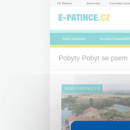
Panel pro správu cookies
CK Rekrea
Slovensko
Tuzemská dovo
Najít ubytování
Termální koupaliště
Pobyty Pobyt se psem
SKVĚLÉ HODNOCENÍ