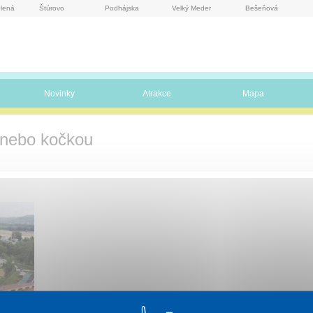
lená
Štúrovo
Podhájska
Velký Meder
Bešeňová
Novinky
Atrakce
Mapa
 nebo kočkou