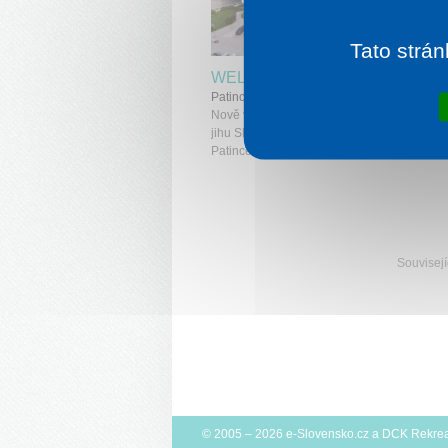
1 noc od
1 
Tato strán
WELLNESS HOTEL PATINCE
Patince
Nově vybudované wellness centrum se nac
jihu Slovenska v areálu termálního koupališ
Patince (14 km od Komárna).
Souvisejí
© 2005 – 2026
e-Slovensko.cz
a
DCK Rekrea