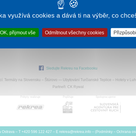
455 Kč
ka využívá cookies a dává ti na výběr, co chce
OK, přijmout vše
Odmítnout všechny cookies
Přizpůsobi
hází na
tě
Sledujte Rekreu na Facebooku
cí:
Termály na Slovensku
–
Štúrovo
—
Ubytování Turčianské Teplice
–
Hotely v Luh
Partneři:
CK Rywal
Pobyty realizuje
Pojišťuje
Spolupracujeme
 Ostrava
– T +420 596 122 427 – E
rekrea@
rekrea.info
– (
Podmínky
–
Ochrana os