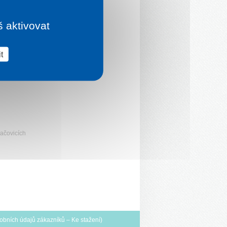
š aktivovat
t
ačovicích
obních údajů zákazníků
–
Ke stažení
)