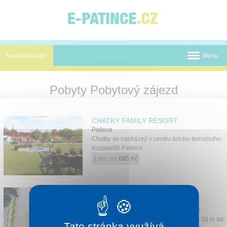
Panel pro správu cookies
Najít ubytování
Menu
Termální koupaliště
Pobyty Pobytový zájezd
Novinky
CHATKY FAMILY RESORT
Atrakce
Patince
Chatky se nacházejí v centru areálu termálního
Mapa
koupaliště Patince.
1 noc od
685 Kč
O nás
Kontakt
PENZION BONAPARTE
Patince
Penzion se nachází v areálu termálního
koupaliště Patince, 40 m od dětského a 50 m od
Tato stránka využívá