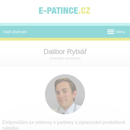
Panel pro správu cookies
Najít ubytování
Menu
Termální koupaliště
Dalibor Rybiář
Novinky
(manažer produktu)
Atrakce
Mapa
O nás
Kontakt
Zodpovídám za smlouvy s partnery a zpracování produktové
nabídky.