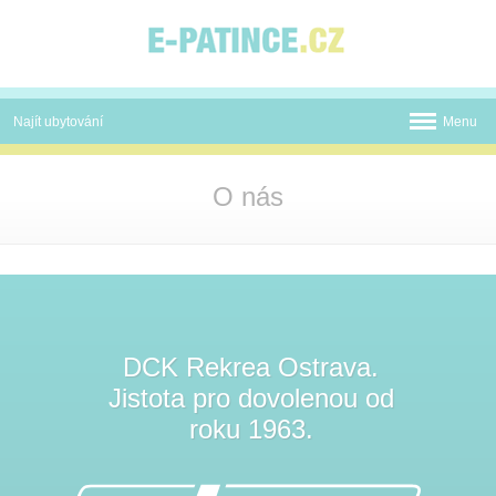
Panel pro správu cookies
Najít ubytování
Menu
Termální koupaliště
O nás
Novinky
Atrakce
Mapa
O nás
DCK Rekrea Ostrava.
Jistota pro dovolenou od
Kontakt
roku 1963.