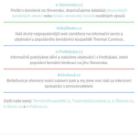
e-Slovensko.cz
Portál o dovolené na Slovensku, doporučujeme databázi
slovenských
turistických atrakcí
nebo
česko–slovenský slovník
rozdílných výrazů.
VelkýMeder.cz
Náš druhý nejpopulárnější web zaměřený na informační servis a
ubytování u populárního termálního koupaliště Thermal Corvinus.
e-Podhájska.cz
Informačně pokrýváme dění a nabízíme ubytování i v Podhájské, velmi
populární termální destinaci na jihu Slovenska.
Bešeňová.cz
Bešeňová je ohromný vodní zabavní park a my jsme moc rádi za intenzivní
spolupráci s provozovatelem.
Další naše weby:
TermálníKoupaliště.cz
,
TuzemskáDovolená.cz
,
e-Štúrovo.cz
,
e-Senec.cz
a
e-Patince.cz
.