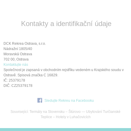
Kontakty a identifikační údaje
DCK Rekrea Ostrava, s.r.o.
Nádražní 1805/40
Moravská Ostrava
702 00, Ostrava
Kontaktujte nás
Společnost je zapsaná v obchodním rejstříku vedeném u Krajského soudu v
Ostravě. Spisová značka C 16829.
IČ: 25379178
DIČ: CZ25379178
Sledujte Rekreu na Facebooku
Související:
Termály na Slovensku
–
Štúrovo
—
Ubytování Turčianské
Teplice
–
Hotely v Luhačovicích