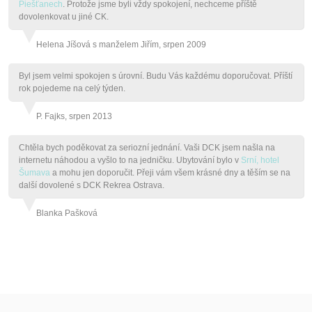
Piešťanech
. Protože jsme byli vždy spokojení, nechceme příště
dovolenkovat u jiné CK.
Helena Jíšová s manželem Jiřím, srpen 2009
Byl jsem velmi spokojen s úrovní. Budu Vás každému doporučovat. Příští
rok pojedeme na celý týden.
P. Fajks, srpen 2013
Chtěla bych poděkovat za seriozní jednání. Vaši DCK jsem našla na
internetu náhodou a vyšlo to na jedničku. Ubytování bylo v
Srní, hotel
Šumava
a mohu jen doporučit. Přeji vám všem krásné dny a těším se na
další dovolené s DCK Rekrea Ostrava.
Blanka Pašková