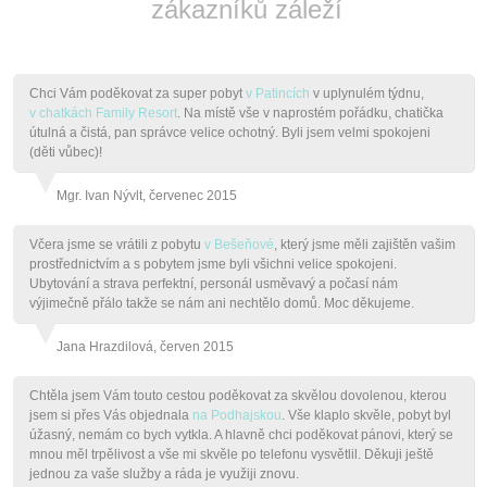
zákazníků záleží
Chci Vám poděkovat za super pobyt
v Patincích
v uplynulém týdnu,
v chatkách Family Resort
. Na místě vše v naprostém pořádku, chatička
útulná a čistá, pan správce velice ochotný. Byli jsem velmi spokojeni
(děti vůbec)!
Mgr. Ivan Nývlt, červenec 2015
Včera jsme se vrátili z pobytu
v Bešeňové
, který jsme měli zajištěn vašim
prostřednictvím a s pobytem jsme byli všichni velice spokojeni.
Ubytování a strava perfektní, personál usměvavý a počasí nám
výjimečně přálo takže se nám ani nechtělo domů. Moc děkujeme.
Jana Hrazdilová, červen 2015
Chtěla jsem Vám touto cestou poděkovat za skvělou dovolenou, kterou
jsem si přes Vás objednala
na Podhajskou
. Vše klaplo skvěle, pobyt byl
úžasný, nemám co bych vytkla. A hlavně chci poděkovat pánovi, který se
mnou měl trpělivost a vše mi skvěle po telefonu vysvětlil. Děkuji ještě
jednou za vaše služby a ráda je využiji znovu.