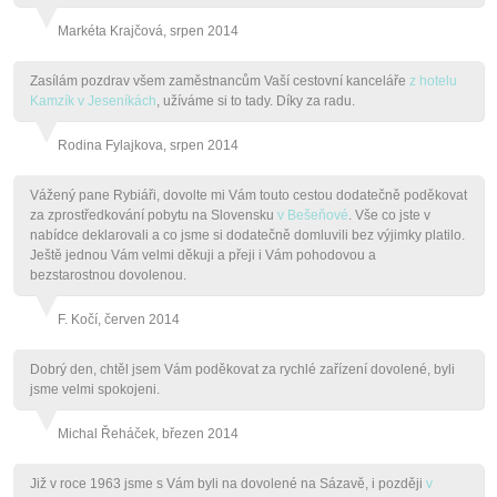
Markéta Krajčová, srpen 2014
Zasílám pozdrav všem zaměstnancům Vaší cestovní kanceláře
z hotelu
Kamzík v Jeseníkách
, užíváme si to tady. Díky za radu.
Rodina Fylajkova, srpen 2014
Vážený pane Rybiáři, dovolte mi Vám touto cestou dodatečně poděkovat
za zprostředkování pobytu na Slovensku
v Bešeňové
. Vše co jste v
nabídce deklarovali a co jsme si dodatečně domluvili bez výjimky platilo.
Ještě jednou Vám velmi děkuji a přeji i Vám pohodovou a
bezstarostnou dovolenou.
F. Kočí, červen 2014
Dobrý den, chtěl jsem Vám poděkovat za rychlé zařízení dovolené, byli
jsme velmi spokojeni.
Michal Řeháček, březen 2014
Již v roce 1963 jsme s Vám byli na dovolené na Sázavě, i později
v