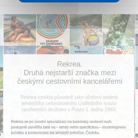
Rekrea.
Druhá nejstarší značka mezi
českými cestovními kancelářemi
Rekrea vznikla původně jako účelový podnik
tehdejšího celonárodního Ústředního svazu
spotřebních družstev v Praze 1. ledna 1963.
Rekrea se po úvodní specializaci na tuzemský cestovní ruch
postupně zaměřila také na – tehdy velmi specifickou – incomingovou
turistiku a konkurovala tak tehdejší jedničce, Čedoku.