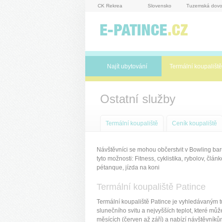
Panel pro správu cookies
CK Rekrea
Slovensko
Tuzemská dovo
Najít ubytování
Termální koupaliště
Ostatní služby
Termální koupaliště
Ceník koupaliště
Návštěvníci se mohou občerstvit v Bowling baru
tyto možnosti: Fitness, cyklistika, rybolov, člán
pétanque, jízda na koni
Termální koupaliště Patince
Termální koupaliště Patince je vyhledávaným tur
slunečního svitu a nejvyšších teplot, které m
měsících (červen až září) a nabízí návštěvník