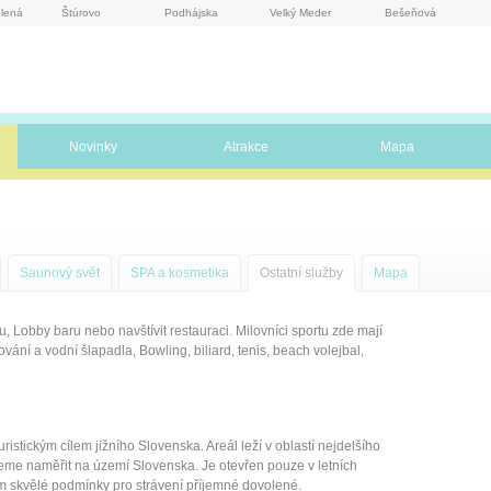
lená
Štúrovo
Podhájska
Velký Meder
Bešeňová
Novinky
Atrakce
Mapa
Saunový svět
SPA a kosmetika
Ostatní služby
Mapa
, Lobby baru nebo navštívit restauraci. Milovníci sportu zde mají
kování a vodní šlapadla, Bowling, biliard, tenis, beach volejbal,
istickým cílem jižního Slovenska. Areál leží v oblastí nejdelšího
ůžeme naměřit na území Slovenska. Je otevřen pouze v letních
ům skvělé podmínky pro strávení příjemné dovolené.