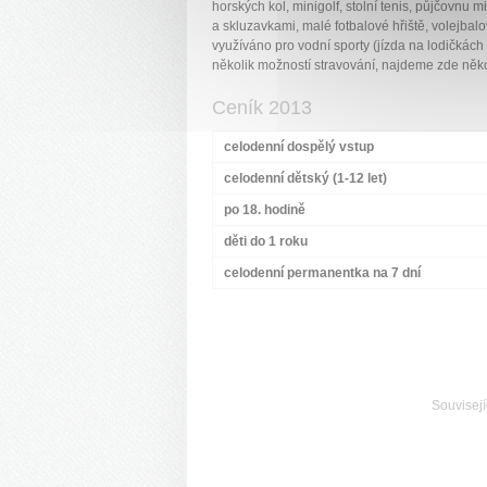
horských kol, minigolf, stolní tenis, půjčovnu 
a skluzavkami, malé fotbalové hřiště, volejbalo
využíváno pro vodní sporty (jízda na lodičkách 
několik možností stravování, najdeme zde někol
Ceník 2013
celodenní dospělý vstup
celodenní dětský (1-12 let)
po 18. hodině
děti do 1 roku
celodenní permanentka na 7 dní
Souvisejí