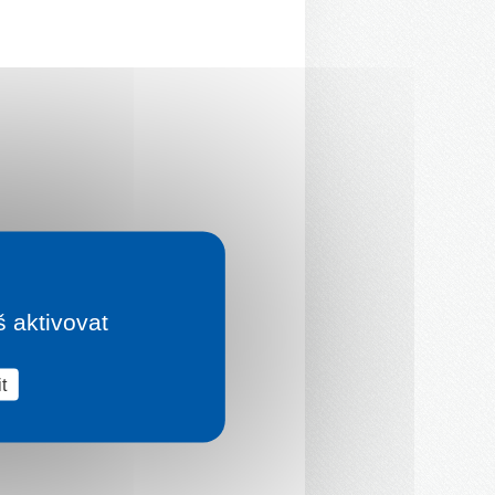
š aktivovat
t