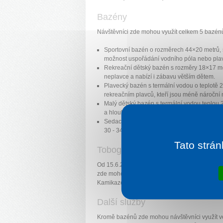
Bazény
Návštěvníci zde mohou využít celkem 5 bazén
Sportovní bazén o rozměrech 44×20 metrů, s
možnost uspořádání vodního póla nebo pla
Rekreační dětský bazén s rozměry 18×17 met
neplavce a nabízí i zábavu větším dětem.
Plavecký bazén s termální vodou o teplotě 
rekreačním plavců, kteří jsou méně nároční n
Malý dětský bazén s termální vodou teplou 2
a hloubkou vody v rozmezí 20 - 40 cm.
Sedací (oddychový bazén) s hloubkou 95 cm
30 - 34°C nabízí zážitek i v zamračeném po
Tato strán
Tobogánový svět
Od 15.6.2012 je zde nově otevřen Tobogánový
zde mohou sjíždět na 3 velkých tobogánech s
Kamikaze a Family super skluzavky.
Další služby
Kromě bazénů zde mohou návštěvníci využít vel