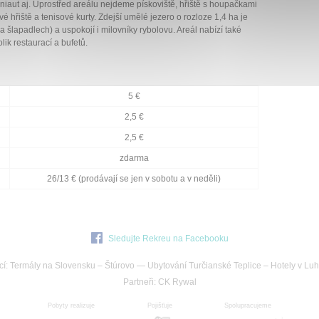
miniaut aj. Uprostřed areálu nejdeme pískoviště, hřiště s houpačkami
vé hřiště a tenisové kurty. Zdejší umělé jezero o rozloze 1,4 ha je
a šlapadlech) a uspokojí i milovníky rybolovu. Areál nabízí také
ik restaurací a bufetů.
5 €
2,5 €
2,5 €
zdarma
26/13 € (prodávají se jen v sobotu a v neděli)
Sledujte Rekreu na Facebooku
cí:
Termály na Slovensku
–
Štúrovo
—
Ubytování Turčianské Teplice
–
Hotely v Luh
Partneři:
CK Rywal
Pobyty realizuje
Pojišťuje
Spolupracujeme