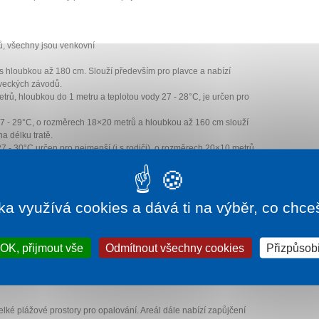
ů, všechny jsou venkovní
 hloubkou až 180 cm. Slouží především pro plavce a nabízí
veckých závodů.
rů, hloubkou do 1 metru a teplotou vody 27 - 28°C, je určen pro
27 - 29°C, o rozměrech 18×20 metrů a hloubkou až 160 cm slouží
a délku tratě.
7 - 30°C určen pro nejmenší (i s rodiči), o rozměrech 20×10 metrů
, o rozměrech 18×16 metrů, naplněn termální vodou s teplotami
časí
ka využívá cookies a dává ti na výběr, co chce
 svět s dopadovým bazénem o velikosti 10×12 metrů. Návštěvníci
OK, přijmout vše
Odmítnout všechny cookies
Přizpůsobi
 celkovou délkou 150 metrů! Najdeme zde tobogán Anaconda,
ké plážové prostory pro opalování. Areál dále nabízí zapůjčení