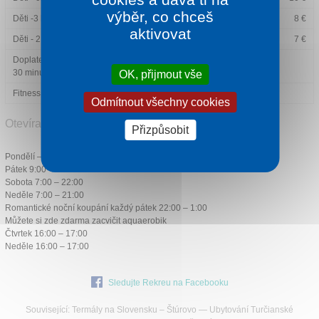
výběr, co chceš
Děti -3 hod. vstup
6 €
8 €
aktivovat
Děti - 2 hod. večerní vstup po 17:00
6 €
7 €
Doplatek za prodoužení vstupu – každých
1 €
30 minut
OK, přijmout vše
Fitness centrum – jednorázový vstup
3 €
Odmítnout všechny cookies
Otevírací doba:
Přizpůsobit
Pondělí – čtvrtek 9:00 – 21:00
Pátek 9:00 – 1:00
Sobota 7:00 – 22:00
Neděle 7:00 – 21:00
Romantické noční koupání každý pátek 22:00 – 1:00
Můžete si zde zdarma zacvičit aquaerobik
Čtvrtek 16:00 – 17:00
Neděle 16:00 – 17:00
Sledujte Rekreu na Facebooku
Související:
Termály na Slovensku
–
Štúrovo
—
Ubytování Turčianské