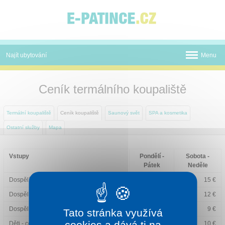
Panel pro správu cookies
Najít ubytování
Menu
Termální koupaliště
Ceník termálního koupaliště
Novinky
Termální koupaliště
Ceník koupaliště
Saunový svět
SPA a kosmetika
Atrakce
Ostatní služby
Mapa
Mapa
Vstupy
Pondělí -
Sobota -
O nás
Pátek
Neděle
Dospělí – celodenní vstup
12 €
15 €
Kontakt
Dospělí –3 hod. vstup
9 €
12 €
Dospělí –2 hod. večerní vstup po 17:00
6 €
9 €
Tato stránka využívá
cookies a dává ti na
Děti - celodenní vstup
8 €
10 €