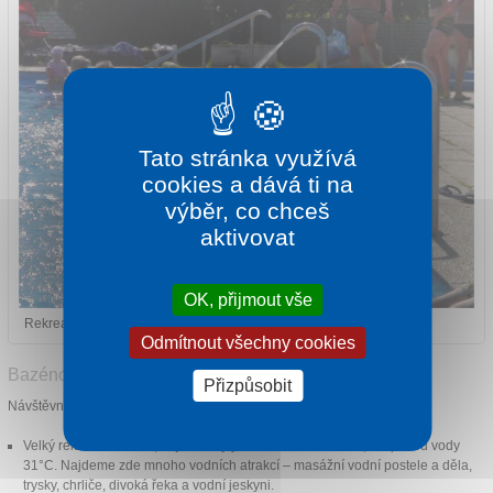
Tato stránka využívá
cookies a dává ti na
výběr, co chceš
aktivovat
OK, přijmout vše
Rekreační bazén
Odmítnout všechny cookies
Bazénový svět
Přizpůsobit
Návštěvníci zde mohou využít celkem 5 bazénů
Velký relaxační bazén, největší krytý bazén na Slovensku, s teplotou vody
31°C. Najdeme zde mnoho vodních atrakcí – masážní vodní postele a děla,
trysky, chrliče, divoká řeka a vodní jeskyni.