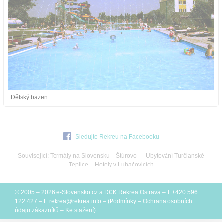
Dětský bazen
Sledujte Rekreu na Facebooku
Související:
Termály na Slovensku
–
Štúrovo
—
Ubytování Turčianské
Teplice
–
Hotely v Luhačovicích
© 2005 – 2026
e-Slovensko.cz
a
DCK Rekrea Ostrava
– T +420 596
122 427 – E
rekrea@
rekrea.info
– (
Podmínky
–
Ochrana osobních
údajů zákazníků
–
Ke stažení
)