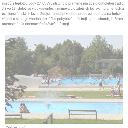
imetrů s teplotou vody 27°C. Využití tohoto pramene má zde dlouholetou tradici.
Již ve 13. století se v dokumentech zmiňovalo o zdejších léčivých pramenech a
existencí římských lázní. Zdejší minerální voda je především bohatá na hořčík,
vápník a síru a je vhodná pro léčbu pohybového ústrojí a jeho chorob, kožních
onemocnění a onemocnění trávicího ústrojí.
Dětský bazén