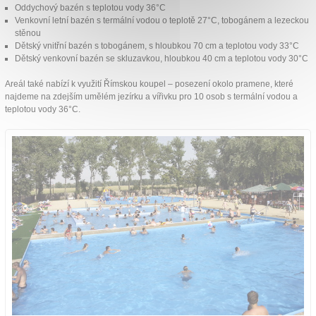
Oddychový bazén s teplotou vody 36°C
Venkovní letní bazén s termální vodou o teplotě 27°C, tobogánem a lezeckou
stěnou
Dětský vnitřní bazén s tobogánem, s hloubkou 70 cm a teplotou vody 33°C
Dětský venkovní bazén se skluzavkou, hloubkou 40 cm a teplotou vody 30°C
Areál také nabízí k využití Římskou koupel – posezení okolo pramene, které
najdeme na zdejším umělém jezírku a vířivku pro 10 osob s termální vodou a
teplotou vody 36°C.