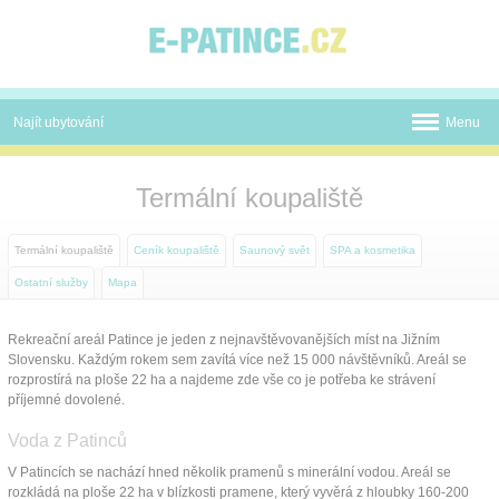
Panel pro správu cookies
Najít ubytování
Menu
Termální koupaliště
Termální koupaliště
Novinky
Termální koupaliště
Ceník koupaliště
Saunový svět
SPA a kosmetika
Atrakce
Ostatní služby
Mapa
Mapa
Rekreační areál Patince je jeden z nejnavštěvovanějších míst na Jižním
Slovensku. Každým rokem sem zavítá více než 15 000 návštěvníků. Areál se
O nás
rozprostírá na ploše 22 ha a najdeme zde vše co je potřeba ke strávení
příjemné dovolené.
Kontakt
Voda z Patinců
V Patincích se nachází hned několik pramenů s minerální vodou. Areál se
rozkládá na ploše 22 ha v blízkosti pramene, který vyvěrá z hloubky 160-200